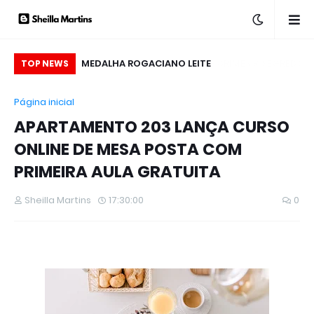
ANÇA LIVRO SOBRE
MEDALHA ROGACIANO LEITE
TOP NEWS
 SINAIS DE AMOR,
Página inicial
A QUALIS EDITORA
APARTAMENTO 203 LANÇA CURSO
ONLINE DE MESA POSTA COM
PRIMEIRA AULA GRATUITA
Sheilla Martins
17:30:00
0