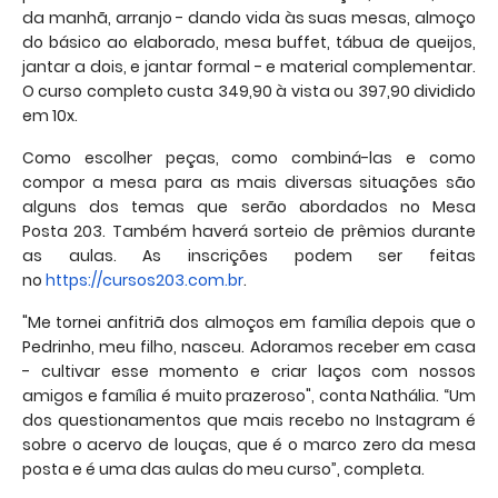
da manhã, arranjo - dando vida às suas mesas, almoço
do básico ao elaborado, mesa buffet, tábua de queijos,
jantar a dois, e jantar formal - e material complementar.
O curso completo custa 349,90 à vista ou 397,90 dividido
em 10x.
Como escolher peças, como combiná-las e como
compor a mesa para as mais diversas situações são
alguns dos temas que serão abordados no Mesa
Posta
203
. Também haverá sorteio de prêmios durante
as aulas. As inscrições podem ser feitas
no
https://cursos203.com.br
.
"Me tornei anfitriã dos almoços em família depois que o
Pedrinho, meu filho, nasceu. Adoramos receber em casa
- cultivar esse momento e criar laços com nossos
amigos e família é muito prazeroso", conta Nathália. “Um
dos questionamentos que mais recebo no Instagram é
sobre o acervo de louças, que é o marco zero da mesa
posta e é uma das aulas do meu curso”, completa.