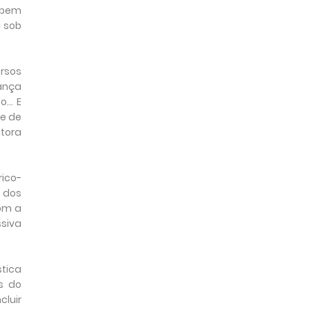
o bem
 sob
ersos
hança
.. E
de de
itora
ico-
o dos
om a
siva
stica
s do
cluir