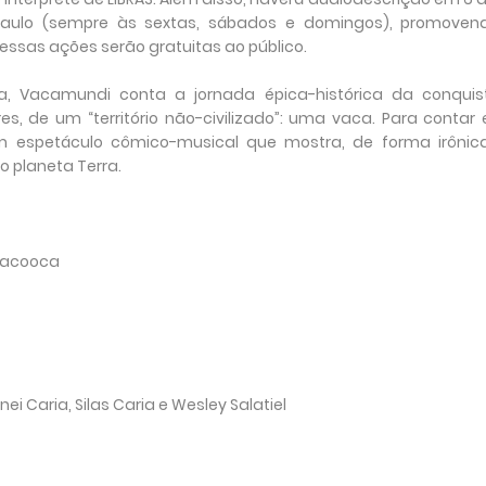
Paulo (sempre às sextas, sábados e domingos), promoven
 essas ações serão gratuitas ao público.
, Vacamundi conta a jornada épica-histórica da conquis
s, de um “território não-civilizado”: uma vaca. Para contar
um espetáculo cômico-musical que mostra, de forma irônica
 planeta Terra.
 Iacooca
dnei Caria, Silas Caria e Wesley Salatiel