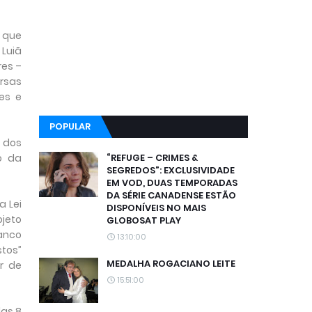
 que
 Luiã
res –
ersas
es e
POPULAR
 dos
o da
“REFUGE – CRIMES &
SEGREDOS”: EXCLUSIVIDADE
EM VOD, DUAS TEMPORADAS
DA SÉRIE CANADENSE ESTÃO
a Lei
DISPONÍVEIS NO MAIS
ojeto
GLOBOSAT PLAY
ranco
13:10:00
stos”
MEDALHA ROGACIANO LEITE
r de
15:51:00
das 8