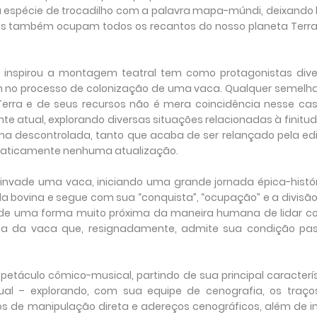
 uma espécie de trocadilho com a palavra mapa-múndi, deixand
mas também ocupam todos os recantos do nosso planeta Terra
ue inspirou a montagem teatral tem como protagonistas div
am no processo de colonização de uma vaca. Qualquer semel
rra e de seus recursos não é mera coincidência nesse caso.
te atual, explorando diversas situações relacionadas à finitu
rma descontrolada, tanto que acaba de ser relançado pela ed
 praticamente nenhuma atualização.
nvade uma vaca, iniciando uma grande jornada épica-histór
a bovina e segue com sua “conquista”, “ocupação” e a divisã
o de uma forma muito próxima da maneira humana de lidar c
elia da vaca que, resignadamente, admite sua condição pas
spetáculo cômico-musical, partindo de sua principal caracterí
sual – explorando, com sua equipe de cenografia, os traço
s de manipulação direta e adereços cenográficos, além de in