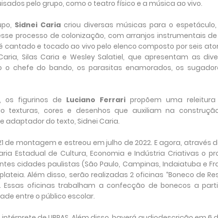
sados pelo grupo, como o teatro físico e a música ao vivo.
rupo,
Sidnei Caria
criou diversas músicas para o espetáculo,
esse processo de colonização, com arranjos instrumentais de
 é cantado e tocado ao vivo pelo elenco composto por seis ato
i Caria, Silas Caria e Wesley Salatiel, que apresentam as div
 o chefe do bando, os parasitas enamorados, os sugador
, os figurinos de
Luciano Ferrari
propõem uma releitura
o texturas, cores e desenhos que auxiliam na construçã
e adaptador do texto, Sidnei Caria.
1 de montagem e estreou em julho de 2022. E agora, através d
ria Estadual de Cultura, Economia e Indústria Criativas o pr
ntes cidades paulistas (São Paulo, Campinas, Indaiatuba e F
ateia. Além disso, serão realizadas 2 oficinas “Boneco de Re
 Essas oficinas trabalham a confecção de bonecos a parti
ade entre o público escolar.
intérprete de LIBRAS. Além disso, haverá audiodescrição em 6 