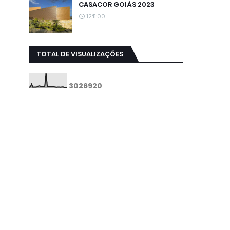
CASACOR GOIÁS 2023
12:11:00
TOTAL DE VISUALIZAÇÕES
3
0
2
6
9
2
0