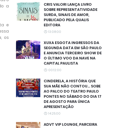
CRIS VALORI LANÇA LIVRO
do a
SOBRE REPRESENTATIVIDADE
SURDA, SINAIS DE AMOR,
PUBLICADO PELA QUALIS
ta e
EDITORA
 essa
13:08:00
, os
XUXA ESGOTA INGRESSOS DA
SEGUNDA DATA EM SÃO PAULO
E ANUNCIA TERCEIRO SHOW DE
O ÚLTIMO VOO DA NAVE NA
CAPITAL PAULISTA
00:12:00
CINDERELA, A HISTÓRIA QUE
SUA MÃE NÃO CONTOU... SOBE
AO PALCO DO TEATRO PAULO
PONTES NO SÁBADO DO DIA 17
DE AGOSTO PARA ÚNICA
APRESENTAÇÃO
14:25:00
ADVT VIP LOUNGE, PARCEIRA