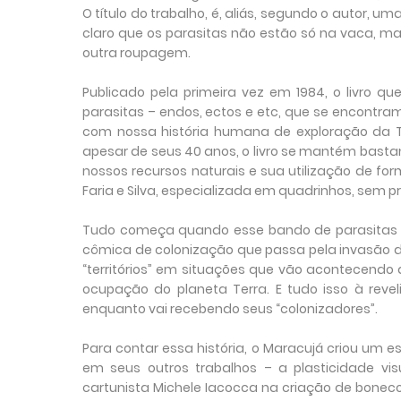
O título do trabalho, é, aliás, segundo o autor,
claro que os parasitas não estão só na vaca, 
outra roupagem.
P
ublicado pela primeira vez em 1984, o livro q
parasitas – endos, ectos e etc, que se encontr
com nossa história humana de exploração da Te
apesar de seus 40 anos, o livro se mantém bastan
nossos recursos naturais e sua utilização de fo
Faria e Silva, especializada em quadrinhos, sem
Tudo começa quando esse bando de parasitas i
cômica de colonização que passa pela invasão d
“territórios” em situações que vão acontecend
ocupação do planeta Terra. E tudo isso à rev
enquanto vai recebendo seus “colonizadores”.
P
ara contar essa história, o Maracujá criou um e
em seus outros trabalhos – a plasticidade vi
cartunista Michele Iacocca na criação de boneco