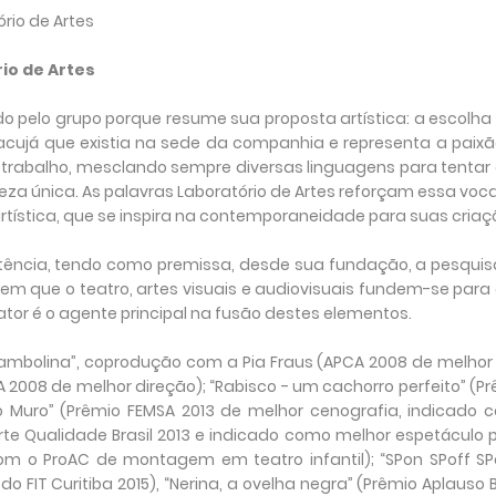
ório de Artes
io de Artes
do pelo grupo porque resume sua proposta artística: a escolha
racujá que existia na sede da companhia e representa a paix
trabalho, mesclando sempre diversas linguagens para tentar 
leza única. As palavras Laboratório de Artes reforçam essa vo
ística, que se inspira na contemporaneidade para suas criaç
tência, tendo como premissa, desde sua fundação, a pesquis
em que o teatro, artes visuais e audiovisuais fundem-se para 
ator é o agente principal na fusão destes elementos.
Bambolina”, coprodução com a Pia Fraus (APCA 2008 de melhor
SA 2008 de melhor direção); “Rabisco - um cachorro perfeito” (P
 Muro” (Prêmio FEMSA 2013 de melhor cenografia, indicado 
Arte Qualidade Brasil 2013 e indicado como melhor espetáculo 
om o ProAC de montagem em teatro infantil); “SPon SPoff S
o FIT Curitiba 2015), “Nerina, a ovelha negra” (Prêmio Aplauso B