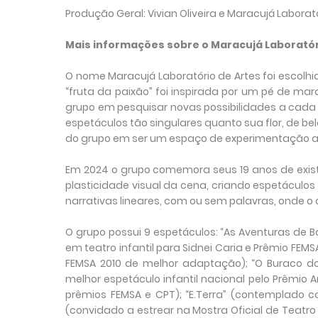
Produção Geral: Vivian Oliveira e Maracujá Laborat
Mais informações sobre o Maracujá Laboratór
O nome Maracujá Laboratório de Artes foi escolhi
“fruta da paixão” foi inspirada por um pé de ma
grupo em pesquisar novas possibilidades a cada 
espetáculos tão singulares quanto sua flor, de be
do grupo em ser um espaço de experimentação art
Em 2024 o grupo comemora seus 19 anos de exis
plasticidade visual da cena, criando espetáculos 
narrativas lineares, com ou sem palavras, onde o 
O grupo possui 9 espetáculos: “As Aventuras de 
em teatro infantil para Sidnei Caria e Prêmio FEM
FEMSA 2010 de melhor adaptação); “O Buraco do
melhor espetáculo infantil nacional pelo Prêmio 
prêmios FEMSA e CPT); “E.Terra” (contemplado c
(convidado a estrear na Mostra Oficial de Teatro d