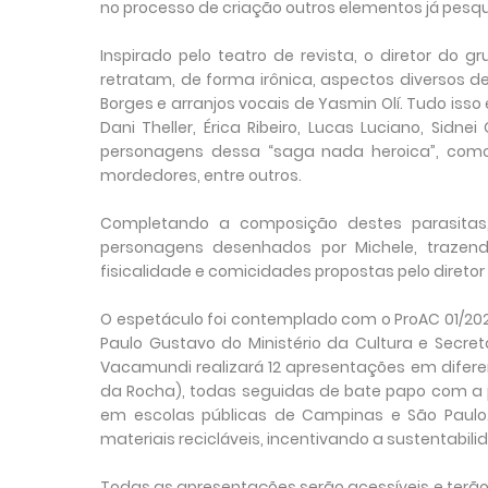
no processo de criação outros elementos já pesqui
Inspirado pelo teatro de revista, o diretor do g
retratam, de forma irônica, aspectos diversos d
Borges e arranjos vocais de Yasmin Olí. Tudo isso
Dani Theller, Érica Ribeiro, Lucas Luciano, Sidne
personagens dessa “saga nada heroica”, como
mordedores, entre outros.
Completando a composição destes parasitas
personagens desenhados por Michele, trazend
fisicalidade e comicidades propostas pelo diretor 
O espetáculo foi contemplado com o ProAC 01/202
Paulo Gustavo do Ministério da Cultura e Secreta
Vacamundi realizará 12 apresentações em difere
da Rocha), todas seguidas de bate papo com a pl
em escolas públicas de Campinas e São Paulo.
materiais recicláveis, incentivando a sustentabilid
Todas as apresentações serão acessíveis e terão 