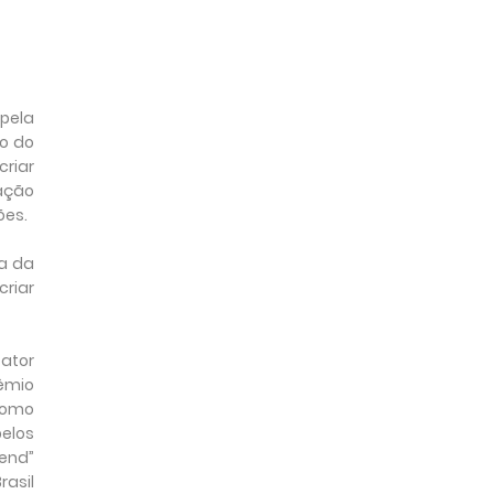
 pela
ão do
criar
cação
ões.
a da
criar
 ator
rêmio
como
pelos
Pend”
rasil