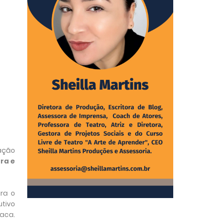
lação
ra e
ra o
utivo
vaca.