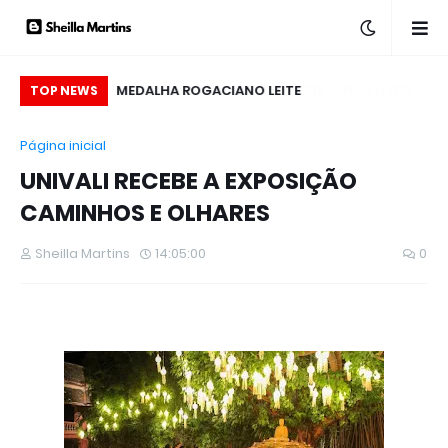
MES & SEGREDOS”:
MEDALHA ROGACIANO LEITE
TOP NEWS
DUAS TEMPORADAS
R
Página inicial
O DISPONÍVEIS NO
UNIVALI RECEBE A EXPOSIÇÃO
S GLOBOSAT PLAY
CAMINHOS E OLHARES
Sheilla Martins
14:05:00
0