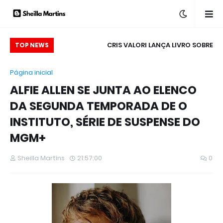
MES & SEGREDOS”:
CRIS VALORI LANÇA LIVRO SOBRE
ME
TOP NEWS
DUAS TEMPORADAS
REPRESENTATIVIDADE SURDA, SINAIS DE AMOR,
Página inicial
O DISPONÍVEIS NO
PUBLICADO PELA QUALIS EDITORA
ALFIE ALLEN SE JUNTA AO ELENCO
S GLOBOSAT PLAY
DA SEGUNDA TEMPORADA DE O
INSTITUTO, SÉRIE DE SUSPENSE DO
MGM+
Sheilla Martins
21:57:00
0