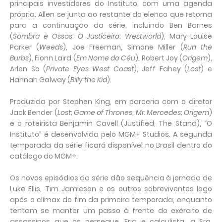
principais investidores do Instituto, com uma agenda
própria. Allen se junta ao restante do elenco que retorna
para a continuação da série, incluindo Ben Barnes
(
Sombra e Ossos
;
O Justiceiro
;
Westworld
), Mary-Louise
Parker (
Weeds
), Joe Freeman, Simone Miller (
Run the
Burbs
), Fionn Laird (
Em Nome do Céu
), Robert Joy (
Origem
),
Arlen So (
Private Eyes West Coast
), Jeff Fahey (
Lost
) e
Hannah Galway (
Billy the Kid
).
Produzida por Stephen King, em parceria com o diretor
Jack Bender (
Lost
;
Game of Thrones
;
Mr. Mercedes
;
Origem
)
e o roteirista Benjamin Cavell (Justified, The Stand), “O
Instituto” é desenvolvida pelo MGM+ Studios. A segunda
temporada da série ficará disponível no Brasil dentro do
catálogo do MGM+.
Os novos episódios da série dão sequência à jornada de
Luke Ellis, Tim Jamieson e os outros sobreviventes logo
após o clímax do fim da primeira temporada, enquanto
tentam se manter um passo à frente do exército de
assassinos que os persegue. Fria e calculista, a Sra.