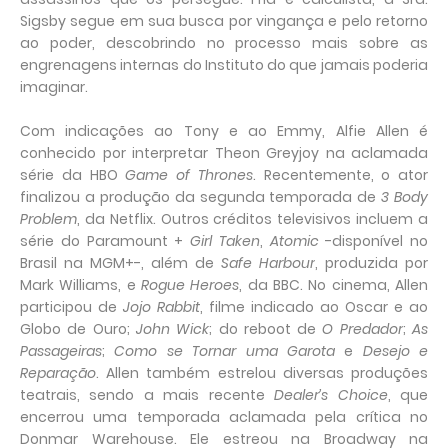
Sigsby segue em sua busca por vingança e pelo retorno
ao poder, descobrindo no processo mais sobre as
engrenagens internas do Instituto do que jamais poderia
imaginar.
Com indicações ao Tony e ao Emmy, Alfie Allen é
conhecido por interpretar Theon Greyjoy na aclamada
série da HBO
Game of Thrones
. Recentemente, o ator
finalizou a produção da segunda temporada de
3 Body
Problem
, da Netflix. Outros créditos televisivos incluem a
série do Paramount +
Girl Taken
,
Atomic
-disponível no
Brasil na MGM+-, além de
Safe Harbour
, produzida por
Mark Williams, e
Rogue Heroes
, da BBC. No cinema, Allen
participou de
Jojo Rabbit
, filme indicado ao Oscar e ao
Globo de Ouro;
John Wick
; do reboot de
O Predador
;
As
Passageiras
;
Como se Tornar uma Garota
e
Desejo e
Reparação
. Allen também estrelou diversas produções
teatrais, sendo a mais recente
Dealer’s Choice
, que
encerrou uma temporada aclamada pela crítica no
Donmar Warehouse. Ele estreou na Broadway na