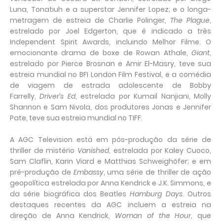
Luna, Tonatiuh e a superstar Jennifer Lopez; e o longa-
metragem de estreia de Charlie Polinger,
The Plague
,
estrelado por Joel Edgerton, que é indicado a três
Independent Spirit Awards, incluindo Melhor Filme. O
emocionante drama de boxe de Rowan Athale,
Giant
,
estrelado por Pierce Brosnan e Amir El-Masry, teve sua
estreia mundial no BFI London Film Festival, e a comédia
de viagem de estrada adolescente de Bobby
Farrelly,
Driver’s Ed
, estrelada por Kumail Nanjiani, Molly
Shannon e Sam Nivola, dos produtores Jonas e Jennifer
Pate, teve sua estreia mundial no TIFF.
A AGC Television está em pós-produção da série de
thriller de mistério
Vanished
, estrelada por Kaley Cuoco,
Sam Claflin, Karin Viard e Matthias Schweighöfer; e em
pré-produção de
Embassy
, uma série de thriller de ação
geopolítica estrelada por Anna Kendrick e J.K. Simmons, e
da série biográfica dos Beatles
Hamburg Days
. Outros
destaques recentes da AGC incluem a estreia na
direção de Anna Kendrick,
Woman of the Hour
, que