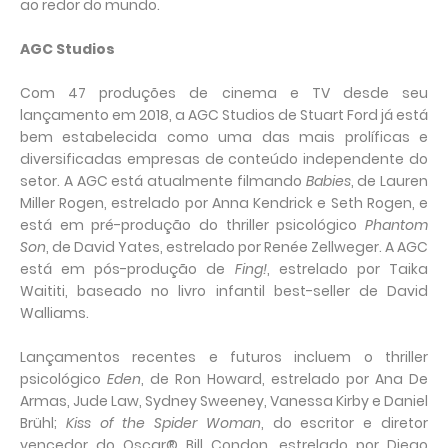
ao redor do mundo.
AGC Studios
Com 47 produções de cinema e TV desde seu
lançamento em 2018, a AGC Studios de Stuart Ford já está
bem estabelecida como uma das mais prolíficas e
diversificadas empresas de conteúdo independente do
setor. A AGC está atualmente filmando
Babies
, de Lauren
Miller Rogen, estrelado por Anna Kendrick e Seth Rogen, e
está em pré-produção do thriller psicológico
Phantom
Son
, de David Yates, estrelado por Renée Zellweger. A AGC
está em pós-produção de
Fing!
, estrelado por Taika
Waititi, baseado no livro infantil best-seller de David
Walliams.
Lançamentos recentes e futuros incluem o thriller
psicológico
Eden
, de Ron Howard, estrelado por Ana De
Armas, Jude Law, Sydney Sweeney, Vanessa Kirby e Daniel
Brühl;
Kiss of the Spider Woman
, do escritor e diretor
vencedor do Oscar® Bill Condon, estrelado por Diego