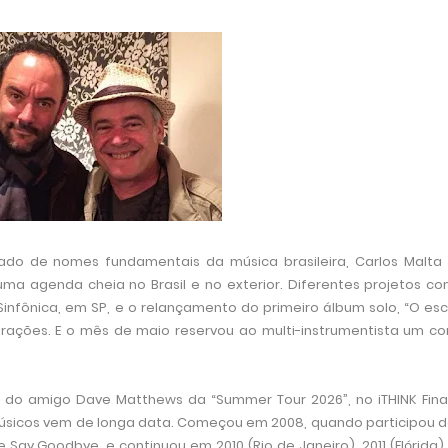
lado de nomes fundamentais da música brasileira,
Carlos Malta
ma agenda cheia no Brasil e no exterior. Diferentes projetos c
infônica, em SP, e o relançamento do primeiro álbum solo, “O esc
ações. E o mês de maio reservou ao multi-instrumentista um co
te do amigo Dave Matthews da “Summer Tour 2026”, no iTHINK Fina
 músicos vem de longa data. Começou em 2008, quando participou 
 Say Goodbye, e continuou em 2010 (Rio de Janeiro), 2011 (Flórida),