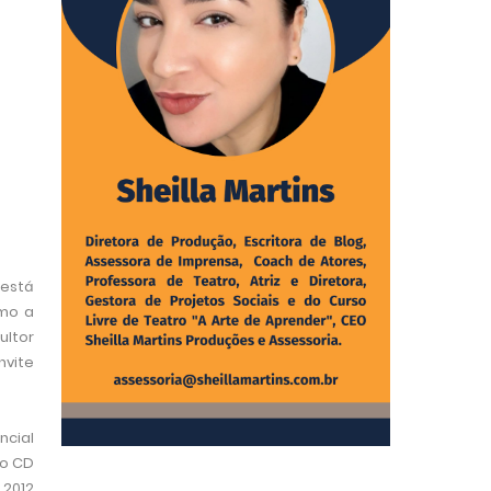
está
omo a
ultor
nvite
ncial
do CD
 2012