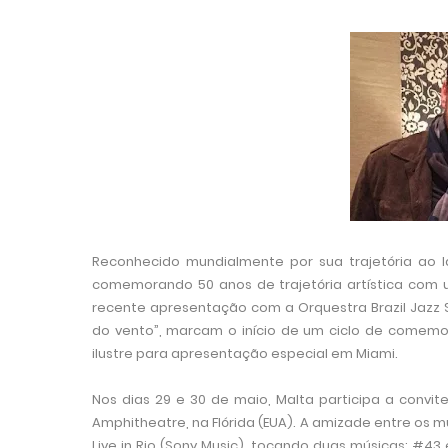
Reconhecido mundialmente por sua trajetória ao 
comemorando 50 anos de trajetória artística com u
recente apresentação com a Orquestra Brazil Jazz S
do vento”, marcam o início de um ciclo de comemor
ilustre para apresentação especial em
Miami
.
Nos dias 29 e 30 de maio, Malta participa a convi
Amphitheatre, na Flórida (EUA). A amizade entre os
Live in Rio (Sony Music), tocando duas músicas: #43 e