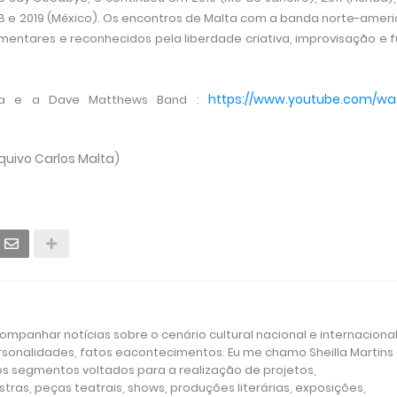
 2018 e 2019 (México). Os encontros de Malta com a banda norte-amer
mentares e reconhecidos pela liberdade criativa, improvisação e 
https://www.youtube.com/wa
a
e a Dave Matthews Band :
quivo
Carlos Malta
)
mpanhar notícias sobre o cenário cultural nacional e internacional
ersonalidades, fatos eacontecimentos. Eu me chamo Sheilla Martins
os segmentos voltados para a realização de projetos,
tras, peças teatrais, shows, produções literárias, exposições,