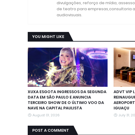
divulgações, reforço de mídia, assesso
de teatro para empresas,consultoria a
audiovisuais.
YOU MIGHT LIKE
XUXA ESGOTA INGRESSOS DA SEGUNDA
ADVT VIP 
DATA EM SÃO PAULO E ANUNCIA
REINAUGU
TERCEIRO SHOW DE O ÚLTIMO VOO DA
AEROPORT
NAVE NA CAPITAL PAULISTA
IGUAÇU
August 01, 2026
July 31, 2
POST A COMMENT