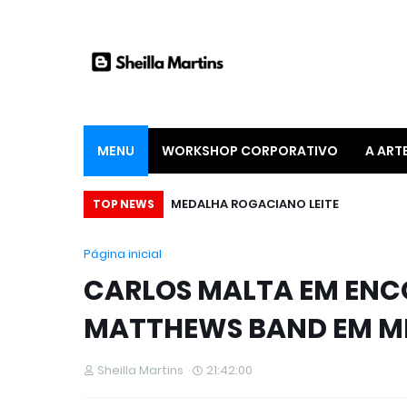
MENU
WORKSHOP CORPORATIVO
A ART
“REFUGE – CRIMES & SEGREDOS”: EXCLUSIVIDADE EM VOD, DUAS TEMPORADAS DA SÉRIE CANADENSE ESTÃO DISPONÍVEIS NO MAIS GLOBOSAT PLAY
MEDALHA ROGACIANO LEITE
TOP NEWS
Página inicial
CARLOS MALTA EM ENC
MATTHEWS BAND EM M
Sheilla Martins
21:42:00