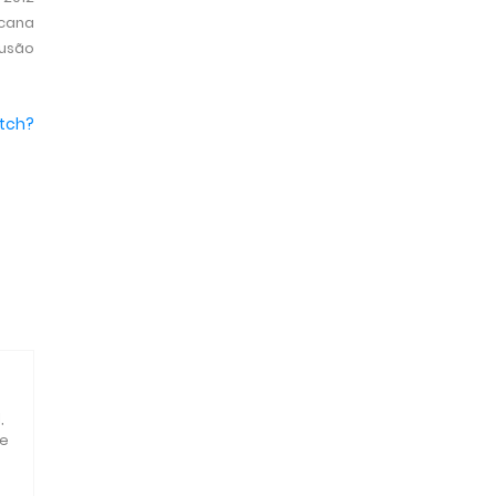
icana
fusão
tch?
,
 e