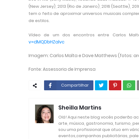
(New Jersey), 2013 (Rio de Janeiro), 2016 (Seattle),
tem o feito de aproximar universos musicais comple
de estilos.
Vídeo de um dos encontros entre
Carlos Malt
v=dMQDbHZalvc
Imagem:
Carlos Malta
e Dave Matthews (fotos: ar
Fonte: Assessoria de Imprensa
Compartilhar
Sheilla Martins
Olá! Aqui neste blog vocês poderão aco
arte, música, gastronomia, turismo, p
sou uma profissional que atuo em vári
eventos,campanhas publicitárias, pales