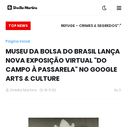
 PRETO ANUNCIA
XUXA ESGOTA INGRESSOS DA SEGUNDA DAT
“REFUGE – CRIMES & SEGREDOS”:
TOP NEWS
TEMPORADA 2019
EXCLUSIVIDADE EM VOD, DUAS TEMPORADAS
EM SÃO PAULO E ANUNCIA TERCEIRO SHOW D
Página inicial
DA SÉRIE CANADENSE ESTÃO DISPONÍVEIS NO
O ÚLTIMO VOO DA NAVE NA CAPITAL PAULIST
MUSEU DA BOLSA DO BRASIL LANÇA
MAIS GLOBOSAT PLAY
NOVA EXPOSIÇÃO VIRTUAL "DO
CAMPO À PASSARELA" NO GOOGLE
ARTS & CULTURE
Sheilla Martins
18:11:00
0