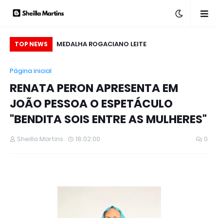
ANÇA LIVRO SOBRE
MEDALHA ROGACIANO LEITE
AL
TOP NEWS
 SINAIS DE AMOR,
Página inicial
A QUALIS EDITORA
RENATA PERON APRESENTA EM
JOÃO PESSOA O ESPETÁCULO
"BENDITA SOIS ENTRE AS MULHERES"
Sheilla Martins
18:02:00
0