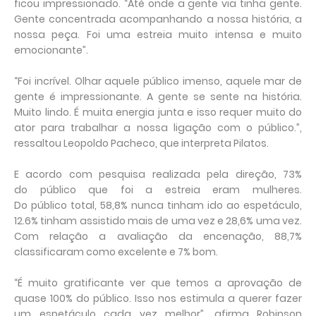
ficou impressionado. “Até onde a gente via tinha gente.
Gente concentrada acompanhando a nossa história, a
nossa peça. Foi uma
estreia
muito intensa
e
muito
emocionante”.
“Foi incrível. Olhar aquele
público
imenso, aquele mar de
gente é impressionante. A gente se sente na história.
Muito lindo. É muita energia junta
e
isso requer muito do
ator para trabalhar a nossa ligação com o
público
.”,
ressaltou Leopoldo Pacheco, que interpreta Pilatos.
E
acordo com pesquisa realizada pela direção, 73%
do
público
que foi a
estreia
eram mulheres.
Do
público
total, 58,8% nunca tinham ido ao espetáculo,
12.6% tinham assistido mais de uma vez
e
28,6% uma vez.
Com relação a avaliação
da
encenação, 88,7%
classificaram como excelente
e
7% bom.
“É muito gratificante ver que temos a aprovação de
quase 100% do
público
. Isso nos estimula a querer fazer
um espetáculo cada vez melhor”, afirma Robinson