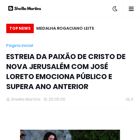
ANÇA LIVRO SOBRE
MEDALHA ROGACIANO LEITE
TOP NEWS
 SINAIS DE AMOR,
Página inicial
A QUALIS EDITORA
ESTREIA DA PAIXÃO DE CRISTO DE
NOVA JERUSALÉM COM JOSÉ
LORETO EMOCIONA PÚBLICO E
SUPERA ANO ANTERIOR
Sheilla Martins
20:05:00
0