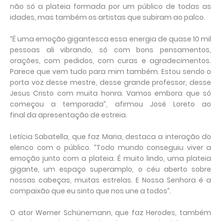
não só a plateia formada por um
público
de todas as
idades, mas também os artistas que subiram ao palco.
“É uma emoção gigantesca essa energia de quase 10 mil
pessoas ali vibrando, só com bons pensamentos,
orações, com pedidos, com curas
e
agradecimentos.
Parece que vem tudo para mim também. Estou sendo o
porta voz desse mestre, desse grande professor, desse
Jesus
Cristo
com muita honra. Vamos embora que só
começou a temporada”, afirmou
José
Loreto
ao
final
da
apresentação de
estreia
.
Letícia Sabatella, que faz Maria, destaca a interação do
elenco com o
público
. “Todo mundo conseguiu viver a
emoção junto com a plateia. É muito lindo, uma plateia
gigante, um espaço superamplo, o céu aberto sobre
nossas cabeças, muitas estrelas.
E
Nossa Senhora é a
compaixão que eu sinto que nos une a todos”.
O ator Werner Schünemann, que faz Herodes, também