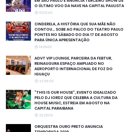
EM SÃO PAULO E ANUNCIA TERCEIRO SHOW DE
O ÚLTIMO VOO DA NAVE NA CAPITAL PAULISTA
00:12:00
CINDERELA, A HISTÓRIA QUE SUA MÃE NÃO
CONTOU... SOBE AO PALCO DO TEATRO PAULO
PONTES NO SÁBADO DO DIA 17 DE AGOSTO
PARA ÚNICA APRESENTAÇÃO
14:25:00
ADVT VIP LOUNGE, PARCEIRA DA FEBTUR,
REINAUGURA ESPAÇO AMPLIADO NO
AEROPORTO INTERNACIONAL DE FOZ DO
IGUAÇU
22:36:00
“THIS IS OUR HOUSE”, EVENTO IDEALIZADO
PELO DJ IORDZ QUE CELEBRA A CULTURA DA
HOUSE MUSIC, ESTREIA EM AGOSTO NA
CAPITAL PARAIBANA
22:25:00
ORQUESTRA OURO PRETO ANUNCIA
TEMPORADA 2019