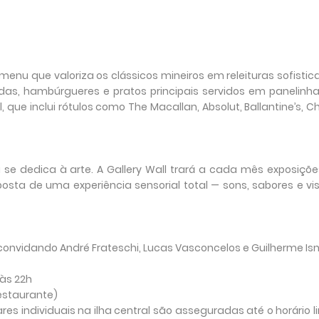
nu que valoriza os clássicos mineiros em releituras sofisti
ladas, hambúrgueres e pratos principais servidos em panelinh
e inclui rótulos como The Macallan, Absolut, Ballantine’s, C
e dedica à arte. A Gallery Wall trará a cada mês exposiçõ
posta de uma experiência sensorial total — sons, sabores e vi
onvidando André Frateschi, Lucas Vasconcelos e Guilherme Is
 às 22h
restaurante)
es individuais na ilha central são asseguradas até o horário l