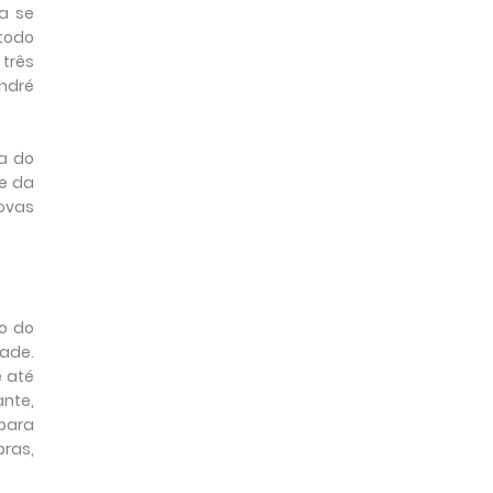
a se
 todo
três
André
a do
te da
ovas
ço do
dade.
e até
ante,
 para
bras,