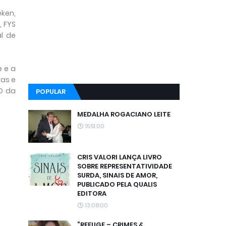
eken,
, FYS
al de
e e a
vas e
EO da
POPULAR
MEDALHA ROGACIANO LEITE
15:51:00
CRIS VALORI LANÇA LIVRO
SOBRE REPRESENTATIVIDADE
SURDA, SINAIS DE AMOR,
PUBLICADO PELA QUALIS
EDITORA
13:08:00
“REFUGE – CRIMES &