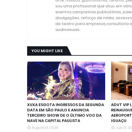
arte, música, gastronomia, turismo, p
sou uma profissional que atuo em vári
eventos,campanhas publicitárias, pales
divulgações, reforço de mídia, assesso
de teatro para empresas,consultoria a
audiovisuais.
YOU MIGHT LIKE
XUXA ESGOTA INGRESSOS DA SEGUNDA
ADVT VIP 
DATA EM SÃO PAULO E ANUNCIA
REINAUGU
TERCEIRO SHOW DE O ÚLTIMO VOO DA
AEROPORT
NAVE NA CAPITAL PAULISTA
IGUAÇU
August 01, 2026
July 31, 2