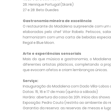
26: Henrique Portugal (Skank)
27 e 28: Beto Guedes
Gastronomia mineira de excelência
O restaurante do Madalena surpreende com um me
elaboradas pelo chef Vitor Rabelo. Petiscos, sa
harmonizam com uma carta de bebidas especial, qu
Regal e Blue Moon.
Arte e experiências sensoriais
Mais do que música e gastronomia, o Madalena s
diferentes artistas plásticos, completando a pro
que evocam afetos e criam lembranças únicas.
Serviço:
Inauguração do Madalena com Dado Villa-Lobos c
Datas: 15, 16 e 17 de maio (quinta a sábado)
Horário: abertura da casa às 20h. Início dos shows
Exposição: Pedro Couto (restrito ao ambiente do 
Garantia da reserva: as reservas de mesas e lugar