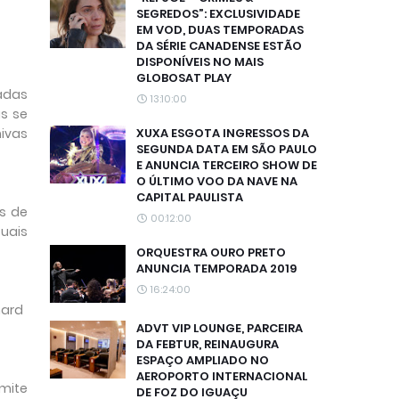
SEGREDOS”: EXCLUSIVIDADE
EM VOD, DUAS TEMPORADAS
DA SÉRIE CANADENSE ESTÃO
DISPONÍVEIS NO MAIS
GLOBOSAT PLAY
cadas
13:10:00
as se
hivas
XUXA ESGOTA INGRESSOS DA
SEGUNDA DATA EM SÃO PAULO
E ANUNCIA TERCEIRO SHOW DE
O ÚLTIMO VOO DA NAVE NA
CAPITAL PAULISTA
es de
00:12:00
suais
ORQUESTRA OURO PRETO
ANUNCIA TEMPORADA 2019
16:24:00
nard
ADVT VIP LOUNGE, PARCEIRA
DA FEBTUR, REINAUGURA
ESPAÇO AMPLIADO NO
AEROPORTO INTERNACIONAL
imite
DE FOZ DO IGUAÇU