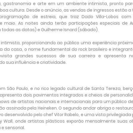
 gastronomia e arte em um ambiente intimista, pronto par
boa cultura. Desde o anúncio, as vendas de ingressos estão a
rogramação de estreia, que traz Dado Villa-Lobos com 
de maio. As noites ainda terão participações especiais de 
m todas as datas) e Guilherme Isnard (sábado).
timista, proporcionando ao público uma experiência próxim
ia da casa, o nome fundamental do rock brasileiro e integran
evisita grandes sucessos de sua carreira e apresenta n
o sua influência e criatividade.
m São Paulo, e no rico legado cultural de Santa Tereza, ber
 apresenta dois pavimentos integrados e cheios de personali
hows de artistas nacionais e internacionais para um público d
ão assinada pela Heineken. O segundo andar abriga o restaur
desenvolvido pelo chef Vitor Rabelo, e uma vista privilegiada
ery Wall, onde artistas plásticos exporão mensalmente suas o
e sensorial.