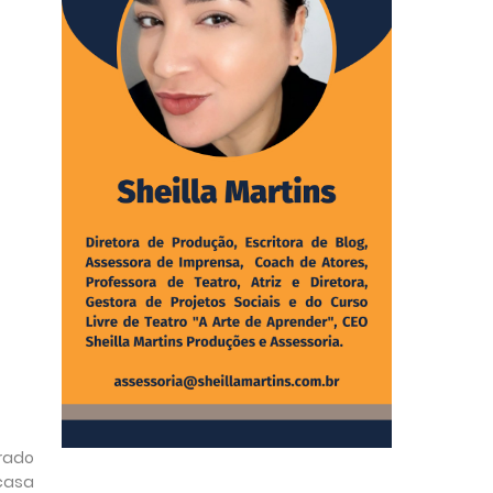
rado
 casa