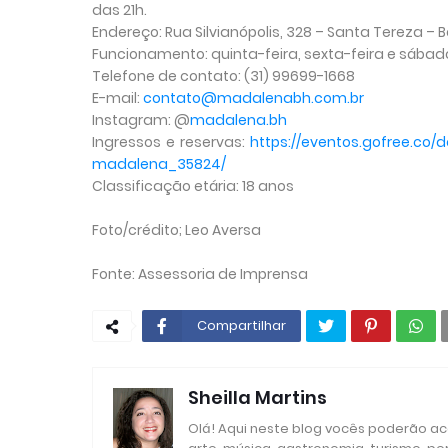
das 21h.
Endereço: Rua Silvianópolis, 328 – Santa Tereza – 
Funcionamento: quinta-feira, sexta-feira e sábad
Telefone de contato: (31) 99699-1668
E-mail:
contato@madalenabh.com.br
Instagram: @
madalena.bh
Ingressos e reservas:
https://eventos.gofree.co/
d
madalena_
35824/
Classificação etária: 18 anos
Foto/crédito;
Leo Aversa
Fonte: Assessoria de Imprensa
Compartilhar
Sheilla Martins
Olá! Aqui neste blog vocês poderão aco