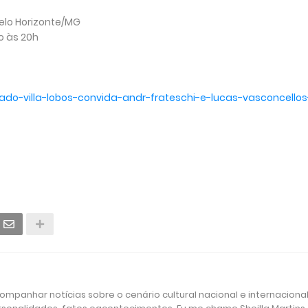
Belo Horizonte/MG
o às 20h
ado-villa-lobos-convida-andr-
frateschi-e-lucas-
vasconcellos
mpanhar notícias sobre o cenário cultural nacional e internacional