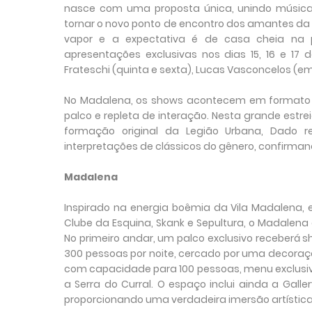
nasce com uma proposta única, unindo música,
tornar o novo ponto de encontro dos amantes da 
vapor e a expectativa é de casa cheia na p
apresentações exclusivas nos dias 15, 16 e 17 
Frateschi (quinta e sexta), Lucas Vasconcelos (e
No Madalena, os shows acontecem em formato in
palco e repleta de interação. Nesta grande estre
formação original da Legião Urbana, Dado r
interpretações de clássicos do gênero, confirmand
Madalena
Inspirado na energia boêmia da Vila Madalena, e
Clube da Esquina, Skank e Sepultura, o Madalena
No primeiro andar, um palco exclusivo receberá s
300 pessoas por noite, cercado por uma decoraç
com capacidade para 100 pessoas, menu exclusivo 
a Serra do Curral. O espaço inclui ainda a Gall
proporcionando uma verdadeira imersão artística 