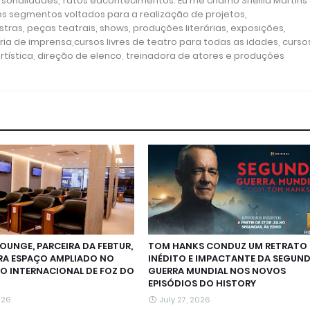
ersonalidades, fatos eacontecimentos. Eu me chamo Sheilla Martins
os segmentos voltados para a realização de projetos,
tras, peças teatrais, shows, produções literárias, exposições,
ria de imprensa,cursos livres de teatro para todas as idades, curso
rtística, direção de elenco, treinadora de atores e produções
LOUNGE, PARCEIRA DA FEBTUR,
TOM HANKS CONDUZ UM RETRATO
RA ESPAÇO AMPLIADO NO
INÉDITO E IMPACTANTE DA SEGUN
O INTERNACIONAL DE FOZ DO
GUERRA MUNDIAL NOS NOVOS
EPISÓDIOS DO HISTORY
026
July 27, 2026