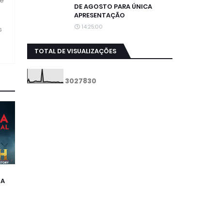
 e
DE AGOSTO PARA ÚNICA
APRESENTAÇÃO
14:25:00
s
TOTAL DE VISUALIZAÇÕES
3
0
2
7
8
3
0
DA