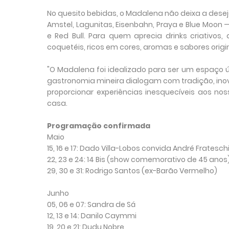
No quesito bebidas, o Madalena não deixa a deseja
Amstel, Lagunitas, Eisenbahn, Praya e Blue Moon
e Red Bull. Para quem aprecia drinks criativos
coquetéis, ricos em cores, aromas e sabores origin
"O Madalena foi idealizado para ser um espaço ú
gastronomia mineira dialogam com tradição, ino
proporcionar experiências inesquecíveis aos no
casa.
Programação confirmada
Maio
15, 16 e 17: Dado Villa-Lobos convida André Frates
22, 23 e 24: 14 Bis (show comemorativo de 45 anos
29, 30 e 31: Rodrigo Santos (ex-Barão Vermelho)
Junho
05, 06 e 07: Sandra de Sá
12, 13 e 14: Danilo Caymmi
19, 20 e 21: Dudu Nobre