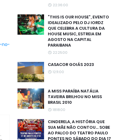
22:36:00
“THIS IS OUR HOUSE”, EVENTO
IDEALIZADO PELO DJ IORDZ
QUE CELEBRA A CULTURA DA
HOUSE MUSIC, ESTREIA EM
AGOSTO NA CAPITAL
-no-
PARAIBANA
22:25:00
CASACOR GOIÁS 2023
12:11:00
A MISS PARAÍBA NATÁLIA
TAVEIRA BRILHOU NO MISS
BRASIL 2010
18:18:00
CINDERELA, A HISTÓRIA QUE
SUA MÃE NÃO CONTOU... SOBE
AO PALCO DO TEATRO PAULO
,
PONTES NO SÁBADO DO DIA 17