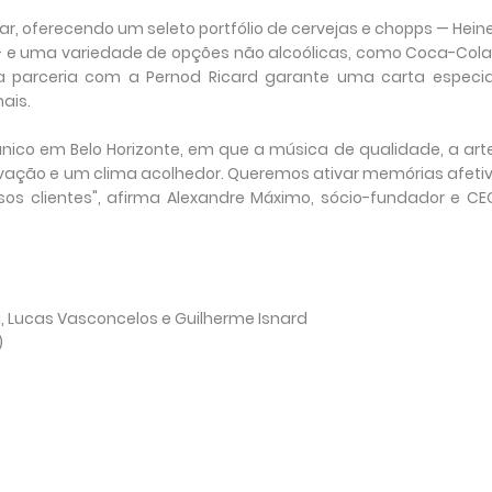
r, oferecendo um seleto portfólio de cervejas e chopps — Hein
 — e uma variedade de opções não alcoólicas, como Coca-Cola
, a parceria com a Pernod Ricard garante uma carta especi
ais.
nico em Belo Horizonte, em que a música de qualidade, a art
vação e um clima acolhedor. Queremos ativar memórias afeti
ssos clientes", afirma Alexandre Máximo, sócio-fundador e C
chi, Lucas Vasconcelos e Guilherme Isnard
)