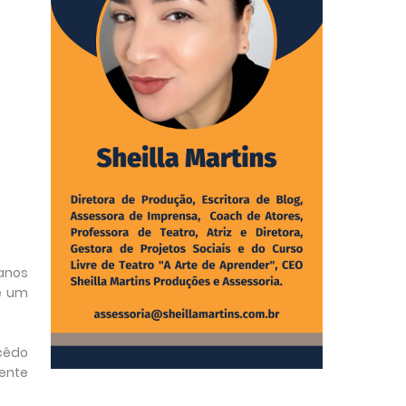
anos
 e um
acêdo
ente