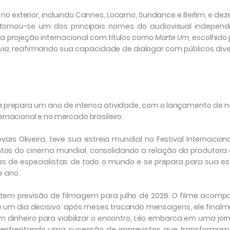
no exterior, incluindo Cannes, Locarno, Sundance e Berlim, e de
tornou-se um dos principais nomes do audiovisual independ
sua projeção internacional com títulos como
Marte Um
, escolhido
via
, reafirmando sua capacidade de dialogar com públicos div
ra prepara um ano de intensa atividade, com o lançamento de 
ernacional e no mercado brasileiro:
ovais Oliveira, teve sua estreia mundial no Festival Internacion
ntos do cinema mundial, consolidando a relação da produtor
ivas de especialistas de todo o mundo e se prepara para sua es
e ano.
ns, tem previsão de filmagem para julho de 2026. O filme acom
ve um dia decisivo: após meses trocando mensagens, ele final
em dinheiro para viabilizar o encontro, Léo embarca em uma jo
s, enfrentando uma sucessão de imprevistos que transformam