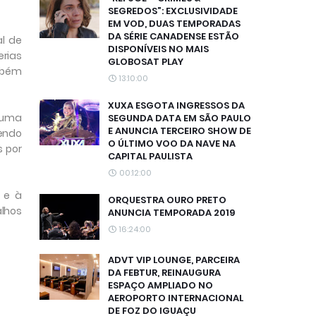
SEGREDOS”: EXCLUSIVIDADE
EM VOD, DUAS TEMPORADAS
DA SÉRIE CANADENSE ESTÃO
al de
DISPONÍVEIS NO MAIS
erias
GLOBOSAT PLAY
ambém
13:10:00
XUXA ESGOTA INGRESSOS DA
 uma
SEGUNDA DATA EM SÃO PAULO
E ANUNCIA TERCEIRO SHOW DE
endo
O ÚLTIMO VOO DA NAVE NA
s por
CAPITAL PAULISTA
00:12:00
 e à
ORQUESTRA OURO PRETO
alhos
ANUNCIA TEMPORADA 2019
16:24:00
ADVT VIP LOUNGE, PARCEIRA
DA FEBTUR, REINAUGURA
ESPAÇO AMPLIADO NO
AEROPORTO INTERNACIONAL
DE FOZ DO IGUAÇU