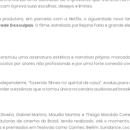
am à prova suas escolhas, desejos e limites.
a produtora, em parceria com a Netflix, o aguardado novo l
Pede
Desculpas
. O filme, estrelado por Rejane Faria e grande el
onstruiu uma assinatura estética e narrativa própria, marcad
postos por atores não profissionais e por uma forte conexão c
dependente, “fazendo filmes no quintal de casa”, evoluiu par
er a essência que a tornou única no cenário audiovisual brasile
iveira, Gabriel Martins, Maurilio Martins e Thiago Macêdo Corre
odutoras de cinema do Brasil, tendo realizado, até o momento
s e premiados em festivais como Cannes, Berlim, Sundance, Lo