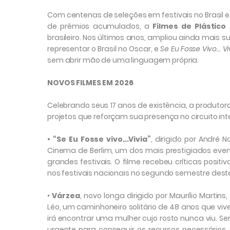
Com centenas de seleções em festivais no Brasil e 
de prêmios acumulados, a
Filmes de Plástico
brasileiro. Nos últimos anos, ampliou ainda mais 
representar o Brasil no Oscar, e
Se Eu Fosse Vivo… Vi
sem abrir mão de uma linguagem própria.
NOVOS FILMES EM 2026
Celebrando seus 17 anos de existência, a produto
projetos que reforçam sua presença no circuito int
• “Se Eu Fosse vivo...Vivia”
, dirigido por André N
Cinema de Berlim, um dos mais prestigiados eve
grandes festivais. O filme recebeu críticas posit
nos festivais nacionais no segundo semestre dest
•
Várzea
, novo longa dirigido por Maurílio Marti
Léo, um caminhoneiro solitário de 48 anos que vi
irá encontrar uma mulher cujo rosto nunca viu. S
urgente para conseguir os recursos necessário