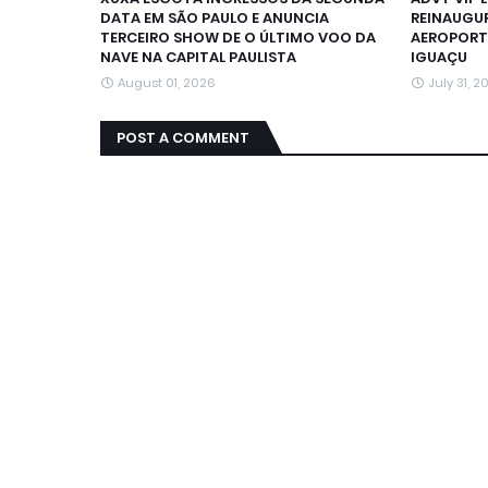
DATA EM SÃO PAULO E ANUNCIA
REINAUGU
TERCEIRO SHOW DE O ÚLTIMO VOO DA
AEROPORT
NAVE NA CAPITAL PAULISTA
IGUAÇU
August 01, 2026
July 31, 2
POST A COMMENT