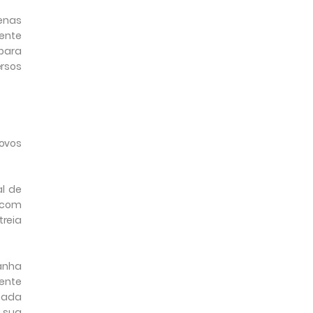
zenas
ente
 para
ersos
novos
al de
a com
treia
panha
mente
rnada
 sua