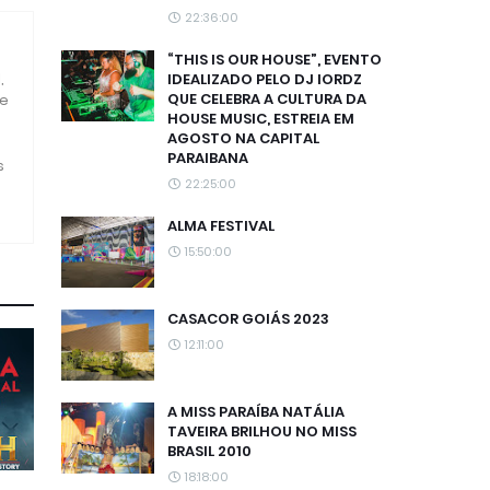
22:36:00
“THIS IS OUR HOUSE”, EVENTO
,
IDEALIZADO PELO DJ IORDZ
QUE CELEBRA A CULTURA DA
 e
HOUSE MUSIC, ESTREIA EM
AGOSTO NA CAPITAL
PARAIBANA
s
22:25:00
ALMA FESTIVAL
15:50:00
CASACOR GOIÁS 2023
12:11:00
A MISS PARAÍBA NATÁLIA
TAVEIRA BRILHOU NO MISS
BRASIL 2010
18:18:00