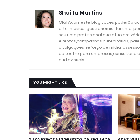
Sheilla Martins
Olá! Aqui neste blog vocês poderão aco
arte, música, gastronomia, turismo, p
sou uma profissional que atuo em vári
eventos,campanhas publicitárias, pales
divulgações, reforço de mídia, assesso
de teatro para empresas,consultoria a
audiovisuais.
YOU MIGHT LIKE
XUXA ESGOTA INGRESSOS DA SEGUNDA
ADVT VIP 