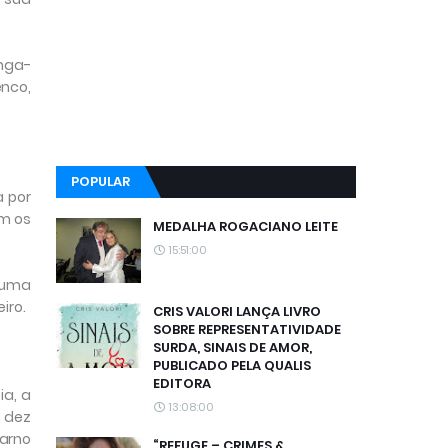
onga-
enco,
POPULAR
a por
om os
MEDALHA ROGACIANO LEITE
15:51:00
a uma
iro.
CRIS VALORI LANÇA LIVRO
SOBRE REPRESENTATIVIDADE
SURDA, SINAIS DE AMOR,
PUBLICADO PELA QUALIS
EDITORA
ia, a
13:08:00
, dez
carno
“REFUGE – CRIMES &