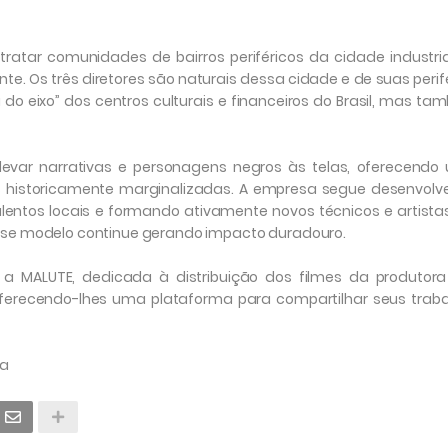
ratar comunidades de bairros periféricos da cidade industri
te. Os três diretores são naturais dessa cidade e de suas perif
do eixo” dos centros culturais e financeiros do Brasil, mas t
levar narrativas e personagens negros às telas, oferecendo
 historicamente marginalizadas. A empresa segue desenvolv
entos locais e formando ativamente novos técnicos e artista
sse modelo continue gerando impacto duradouro.
a MALUTE, dedicada à distribuição dos filmes da produtora
ferecendo-lhes uma plataforma para compartilhar seus trab
sa