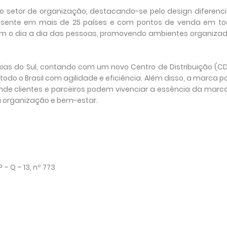
no setor de organização, destacando-se pelo design diferenc
Presente em mais de 25 países e com pontos de venda em to
am o dia a dia das pessoas, promovendo ambientes organiza
xias do Sul, contando com um novo Centro de Distribuição (C
todo o Brasil com agilidade e eficiência. Além disso, a marca p
nde clientes e parceiros podem vivenciar a essência da marc
a organização e bem-estar.
 – Q – 13, nº 773