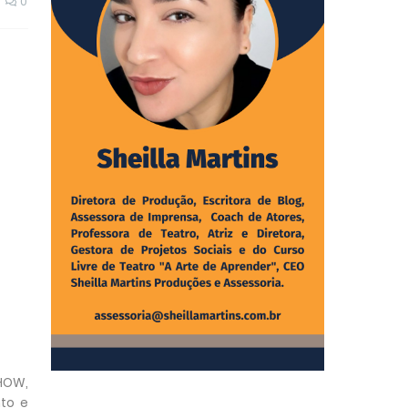
0
SHOW,
to e