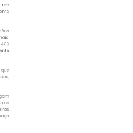
r um
 como
hões
ais.
 400
ente
 que
dos,
ogam
re os
eiras
paço