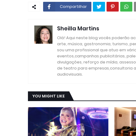
Compartilhar
Sheilla Martins
Olá! Aqui neste blog vocês poderão aco
arte, música, gastronomia, turismo, p
sou uma profissional que atuo em vári
eventos,campanhas publicitárias, pales
divulgações, reforço de mídia, assesso
de teatro para empresas,consultoria a
audiovisuais.
YOU MIGHT LIKE