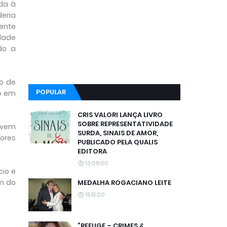
da à
deria
ente
idade
do a
o de
POPULAR
to em
CRIS VALORI LANÇA LIVRO
SOBRE REPRESENTATIVIDADE
 vem
SURDA, SINAIS DE AMOR,
ores
PUBLICADO PELA QUALIS
EDITORA
13:08:00
cio e
m do
MEDALHA ROGACIANO LEITE
15:51:00
“REFUGE – CRIMES &