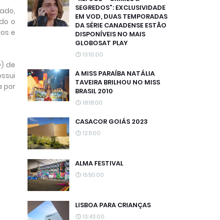
SEGREDOS”: EXCLUSIVIDADE
iado,
EM VOD, DUAS TEMPORADAS
do o
DA SÉRIE CANADENSE ESTÃO
dos e
DISPONÍVEIS NO MAIS
GLOBOSAT PLAY
13:10:00
D) de
A MISS PARAÍBA NATÁLIA
ossui
TAVEIRA BRILHOU NO MISS
a por
BRASIL 2010
18:18:00
CASACOR GOIÁS 2023
12:11:00
ALMA FESTIVAL
15:50:00
LISBOA PARA CRIANÇAS
13:43:00