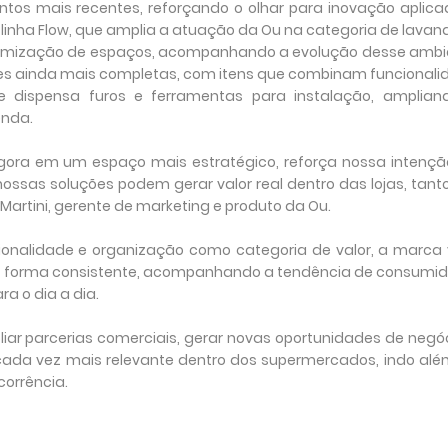
os mais recentes, reforçando o olhar para inovação aplica
 linha Flow, que amplia a atuação da Ou na categoria de lavan
otimização de espaços, acompanhando a evolução desse ambi
ções ainda mais completas, com itens que combinam funcional
que dispensa furos e ferramentas para instalação, amplian
enda.
agora em um espaço mais estratégico, reforça nossa intençã
nossas soluções podem gerar valor real dentro das lojas, tan
 Martini, gerente de marketing e produto da Ou.
ionalidade e organização como categoria de valor, a marca
de forma consistente, acompanhando a tendência de consumid
a o dia a dia.
liar parcerias comerciais, gerar novas oportunidades de negó
ada vez mais relevante dentro dos supermercados, indo alé
corrência.