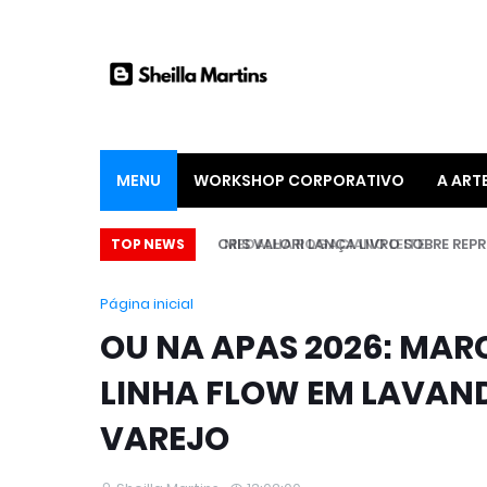
MENU
WORKSHOP CORPORATIVO
A ART
“REFUGE – CRIMES & SEGREDOS”: EXCLUSIVIDADE EM VOD, DUAS TEMPORADAS DA SÉRIE CANADENSE ESTÃO DISPONÍVEIS NO MAIS GLOBOSAT PLAY
MEDALHA ROGACIANO LEITE
TOP NEWS
Página inicial
OU NA APAS 2026: MAR
LINHA FLOW EM LAVAN
VAREJO