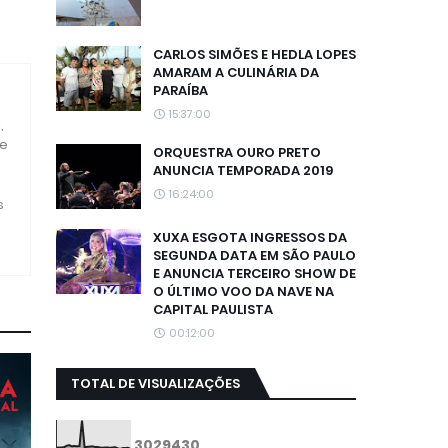
CARLOS SIMÕES E HEDLA LOPES
AMARAM A CULINÁRIA DA
PARAÍBA
15:37:00
,
 e
ORQUESTRA OURO PRETO
ANUNCIA TEMPORADA 2019
16:24:00
s
XUXA ESGOTA INGRESSOS DA
SEGUNDA DATA EM SÃO PAULO
E ANUNCIA TERCEIRO SHOW DE
O ÚLTIMO VOO DA NAVE NA
CAPITAL PAULISTA
00:12:00
TOTAL DE VISUALIZAÇÕES
3
0
2
9
4
3
0