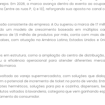
arejos. Em 2026, a marca avança dentro do evento ao ocupa
ho (entre as ruas P, Q e 13), reforçando sua aposta no canal
ão consistente da empresa. A Ou superou a marca de 17 mil
ndo um modelo de crescimento baseado em múltiplos can
erca de 1,5 milhão de produtos por mês, conta com mais de
aíses, com atuação na América Latina, Estados Unidos e Ori
em estrutura, como a ampliação do centro de distribuição,
u a eficiência operacional para atender diferentes merca
 da marca.
o voltado ao varejo supermercadista, com soluções que dial
 o potencial de incremento de ticket no ponto de venda. Ent
es herméticos, soluções para pia e cozinha, dispensers, lix
dutos voltados à lavanderia, categoria que vem ganhando es
amento do consumidor.