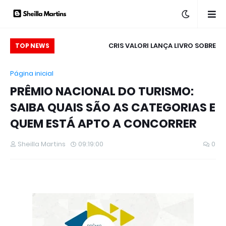
MES & SEGREDOS”:
CRIS VALORI LANÇA LIVRO SOBRE
ME
TOP NEWS
DUAS TEMPORADAS
REPRESENTATIVIDADE SURDA, SINAIS DE AMOR,
Página inicial
O DISPONÍVEIS NO
PUBLICADO PELA QUALIS EDITORA
PRÊMIO NACIONAL DO TURISMO:
S GLOBOSAT PLAY
SAIBA QUAIS SÃO AS CATEGORIAS E
QUEM ESTÁ APTO A CONCORRER
Sheilla Martins
09:19:00
0