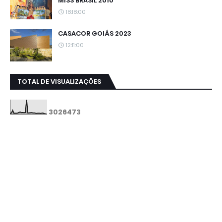
MISS BRASIL 2010
18:18:00
CASACOR GOIÁS 2023
12:11:00
TOTAL DE VISUALIZAÇÕES
3
0
2
6
4
7
3