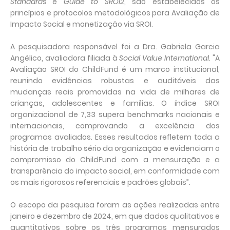
Standards
e
Guide to SROI2
, são estabelecidos os
princípios e protocolos metodológicos para Avaliação de
Impacto Social e monetização via SROI.
A pesquisadora responsável foi a Dra. Gabriela Garcia
Angélico, avaliadora filiada à
Social Value International
. "A
Avaliação SROI do ChildFund é um marco institucional,
reunindo evidências robustas e auditáveis das
mudanças reais promovidas na vida de milhares de
crianças, adolescentes e famílias. O índice SROI
organizacional de 7,33 supera benchmarks nacionais e
internacionais, comprovando a excelência dos
programas avaliados. Esses resultados refletem toda a
história de trabalho sério da organização e evidenciam o
compromisso do ChildFund com a mensuração e a
transparência do impacto social, em conformidade com
os mais rigorosos referenciais e padrões globais”.
O escopo da pesquisa foram as ações realizadas entre
janeiro e dezembro de 2024, em que dados qualitativos e
quantitativos sobre os três programas mensurados